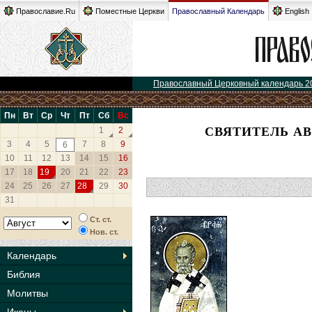
Православие.Ru
Поместные Церкви
Православный Календарь
English
Православный Церковный календарь 2
Пн
Вт
Ср
Чт
Пт
Сб
Вс
СВЯТИТЕЛЬ А
1
2
3
4
5
7
8
9
6
10
11
12
13
14
15
16
17
18
19
20
21
22
23
24
25
26
27
28
29
30
31
Ст. ст.
Нов. ст.
Календарь
Библия
Молитвы