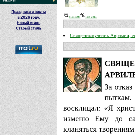
Иконы
Праздники и посты
2026
814 x 1200
1476 x 2177
в
году.
Новый стиль
Старый стиль
Священномученик Аврамий, е
СВЯЩЕ
АРВИЛ
За отказ
пыткам.
восклицал: «Я хрис
изменю Ему до сам
кланяться творениям