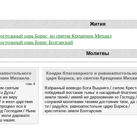
Жития
постольный царь Борис, во святом Крещении Михаил
остольный царь Борис Болгарский
Молитвы
оапостольного
Кондак благоверного и равноапостольно
ении Михаила
царя Бориса, во святом Крещении Миха
глас 6
ем святым
Взбранный воеводо Бога Вышняго,/ силою Крест
о Духа,/
победивый востание тьмы/ и насадивый благочес
в же веру
земли твоей,/ имеяй же дерзновение ко Господу,/
 и жезл царствия
сохраняй молитвами твоими достояние твое, да 
 процвел еси в
ти:/ радуйся, равноапостольне царю Борисе,/
ед Господем./ Ныне
крестителю земли Болгарския.
/ моли даровати
ш наших.