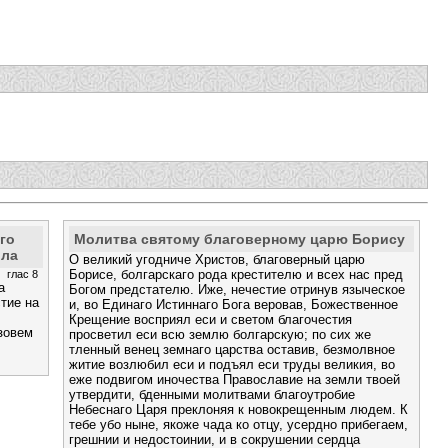
го
Молитва святому благоверному царю Борису
ила
О великий угодниче Христов, благоверный царю
Борисе, болгарскаго рода крестителю и всех нас пред
глас 8
а
Богом предстателю. Иже, нечестие отринув языческое
тие на
и, во Единаго Истиннаго Бога веровав, Божественное
Крещение восприял еси и светом благочестия
зовем
просветил еси всю землю болгарскую; по сих же
тленный венец земнаго царства оставив, безмолвное
житие возлюбил еси и подъял еси труды великия, во
еже подвигом иночества Православие на земли твоей
утвердити, бденными молитвами благоутробие
Небеснаго Царя преклоняя к новокрещенным людем. К
тебе убо ныне, якоже чада ко отцу, усердно прибегаем,
грешнии и недостоинии, и в сокрушении сердца