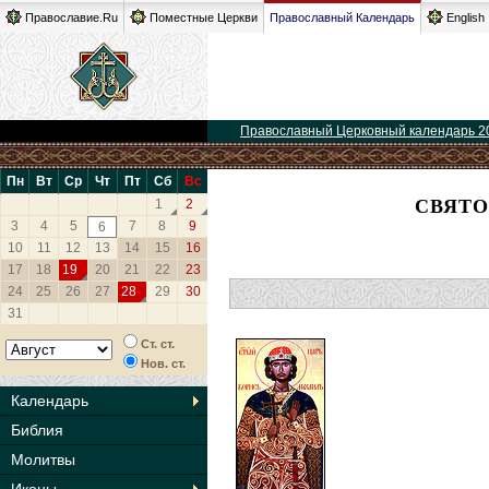
Православие.Ru
Поместные Церкви
Православный Календарь
English
Православный Церковный календарь 2
Пн
Вт
Ср
Чт
Пт
Сб
Вс
СВЯТО
1
2
3
4
5
7
8
9
6
10
11
12
13
14
15
16
17
18
19
20
21
22
23
24
25
26
27
28
29
30
31
Ст. ст.
Нов. ст.
Календарь
Библия
Молитвы