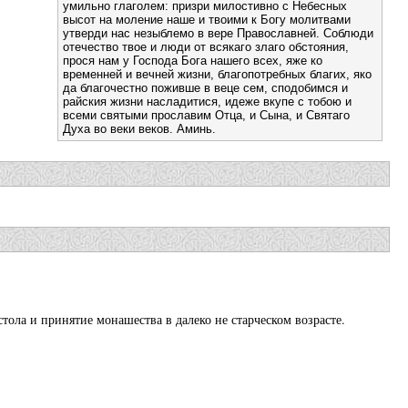
умильно глаголем: призри милостивно с Небесных
высот на моление наше и твоими к Богу молитвами
утверди нас незыблемо в вере Православней. Соблюди
отечество твое и люди от всякаго злаго обстояния,
прося нам у Господа Бога нашего всех, яже ко
временней и вечней жизни, благопотребных благих, яко
да благочестно поживше в веце сем, сподобимся и
райския жизни насладитися, идеже вкупе с тобою и
всеми святыми прославим Отца, и Сына, и Святаго
Духа во веки веков. Аминь.
ола и принятие монашества в далеко не старческом возрасте.