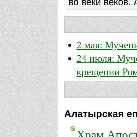
во веки веков.
2 мая: Мучен
24 июля: Муч
крещении Ром
Алатырская еп
Храм Апост