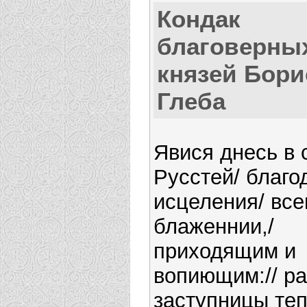
Кондак
благоверны
князей Бори
Глеба
Явися днесь в 
Русстей/ благо
исцеления/ все
блаженнии,/
приходящим и
вопиющим:// ра
заступницы теп