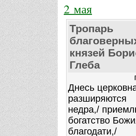
2 мая
Тропарь
благоверны
князей Бори
Глеба
Днесь церковн
разширяются
недра,/ прием
богатство Божи
благодати,/