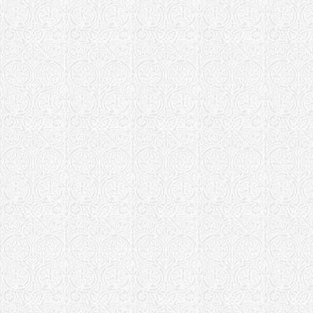
Собор Воск
Рязанская епа
Борисо-Гле
Борисо-Гле
Самарская епа
Храм в чест
Самара