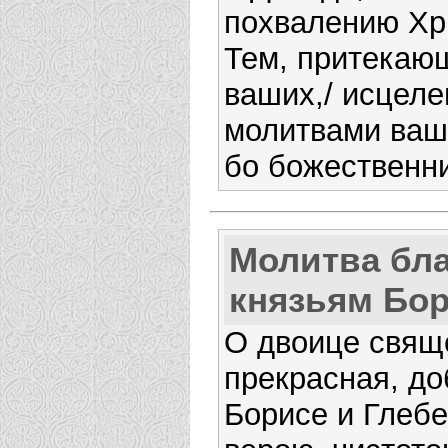
похвалению Хри
Тем, притекаю
ваших,/ исцел
молитвами ваши
бо божественни
Молитва бл
князьям Бор
О двоице свящ
прекрасная, до
Борисе и Глебе