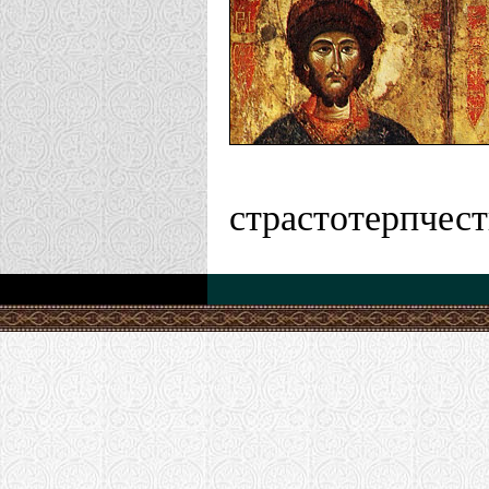
Храм Рожде
Корсунская еп
Храм страст
страстотерпчест
Гран-Канар
Курская епарх
Храм блгвв.
Липецкая епар