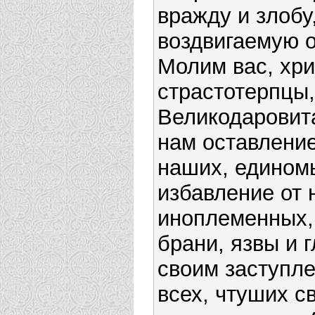
вражду и злобу
воздвигаемую о
Молим вас, хр
страстотерпцы,
Великодаровит
нам оставлени
наших, едином
избавление от
иноплеменных,
брани, язвы и 
своим заступл
всех, чтуших с