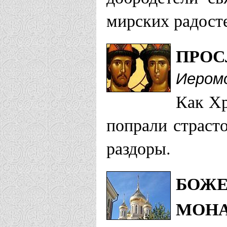
комп. "ЯР"
мирских радост
Выборгская еп
ПРОС
Храм свв. б
Иеромо
Как Хр
Вяземская епа
попрали страст
Храм Бориса
раздоры.
БОЖЕ
Вятская епарх
МОНА
Храм святых