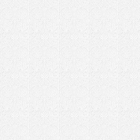
Московская еп
Крестовозд
Храм Воскр
Борисо-Гле
Храм Борис
Борисо-Гле
Храм Борис
Храм Бориса