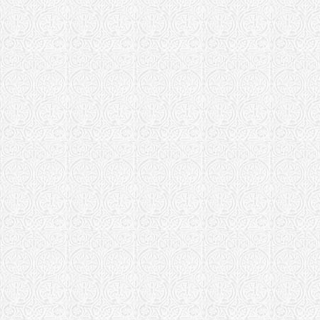
Храм Бориса
Московская еп
Борисо-Гле
Преображен
Храм Борис
Храм Бориса
Храм Благо