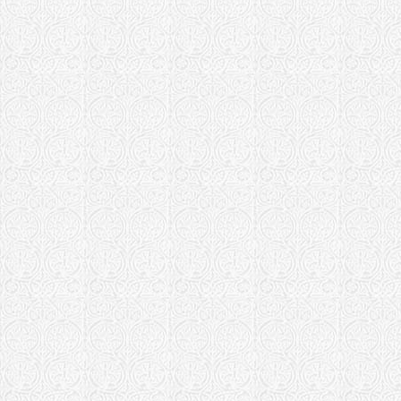
Приход в ч
и Глеба с. 
Храм в чес
Глеба г. Ю
Псковская епа
Храм святы
Храм Бориса
Ржевская епар