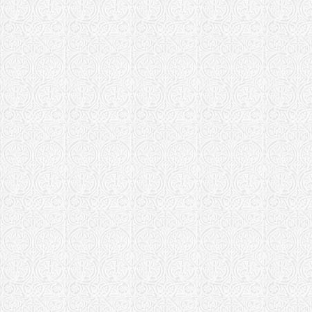
Борисоглеб
Муромская еп
Храм Бориса
Новгородская 
Храм Борис
Новороссийск
Храм святы