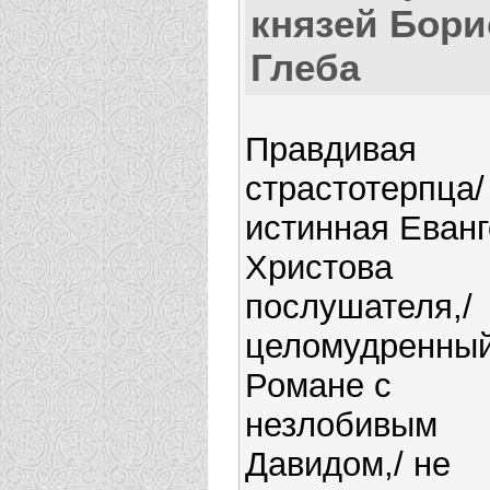
князей Бори
Глеба
Правдивая
страстотерпца/
истинная Еван
Христова
послушателя,/
целомудренны
Романе с
незлобивым
Давидом,/ не