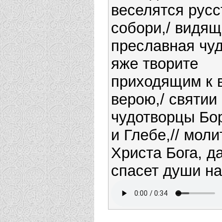
веселятся русс
собори,/ видящ
преславная чуд
яже творите
приходящим к 
верою,/ святии
чудотворцы Бо
и Глебе,// моли
Христа Бога, д
спасет души н