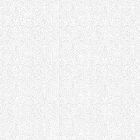
Одесская епар
Архангело-
Свято-Успе
Омская епархи
Храм Борис
Орловско-Болх
Храм Георг