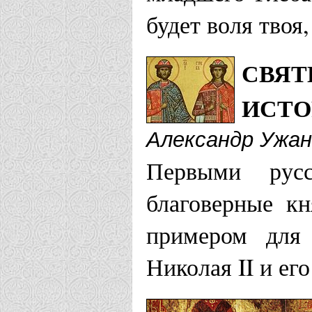
будет воля твоя
Калининградск
СВЯТ
Храм Борис
ИСТО
Храм Борис
Александр Ужан
Первыми русс
Калужская епа
благоверные к
Храм свв. к
примером для 
Храм в чест
Николая II и ег
Кинешемская 