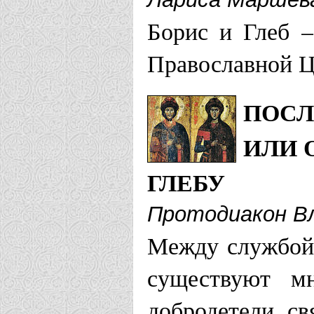
Великоустюжс
Борис и Глеб –
Православной Ц
Храм Георг
ПОСЛ
Владимирская
ИЛИ 
Храм Борис
ГЛЕБУ
Воронежская е
Протодиакон В
Между службой 
Храм в чест
существуют мн
Храм в чест
добродетели св