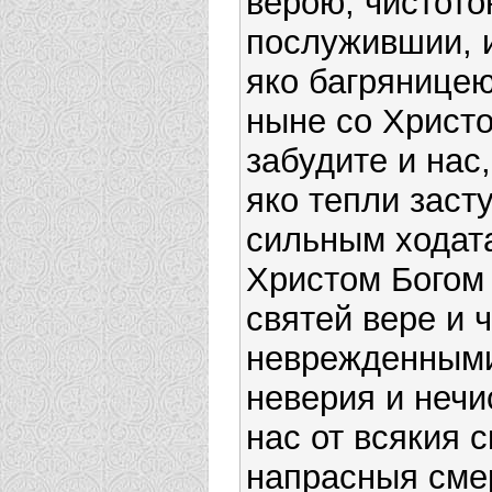
верою, чистот
послужившии, 
яко багряницею
ныне со Христ
забудите и нас
яко тепли заст
сильным ходат
Христом Богом
святей вере и 
неврежденными 
неверия и нечи
нас от всякия 
напрасныя смер