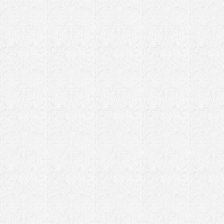
Саратовская е
Храм Святых
Саратов
Скопинская еп
Храм Борис
Храм Бориса
Славгородская
Храм святых