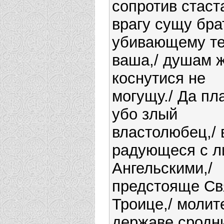
сопротив стаст
врагу сущу брат
убивающему т
ваша,/ душам 
коснутися не
могущу./ Да пл
убо злый
властолюбец,/ 
радующеся с л
Ангельскими,/
предстояще Св
Троице,/ молит
державе сродн