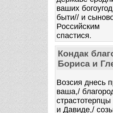
ваших богоуго
быти// и сынов
Российским
спастися.
Кондак благ
Бориса и Гл
Возсия днесь 
ваша,/ благоро
страстотерпцы
и Давиде,/ соз