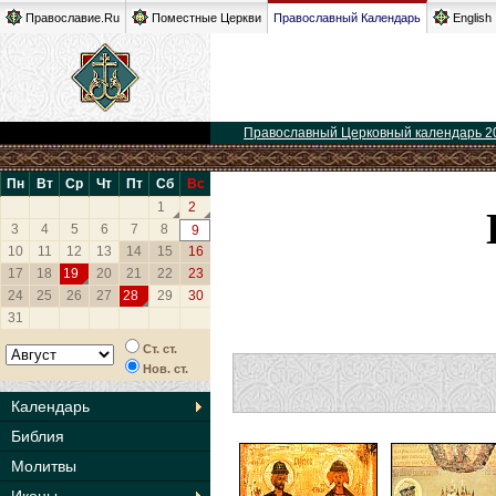
Православие.Ru
Поместные Церкви
Православный Календарь
English
Православный Церковный календарь 2
Пн
Вт
Ср
Чт
Пт
Сб
Вс
1
2
3
4
5
6
7
8
9
10
11
12
13
14
15
16
17
18
19
20
21
22
23
24
25
26
27
28
29
30
31
Ст. ст.
Нов. ст.
Календарь
Библия
Молитвы