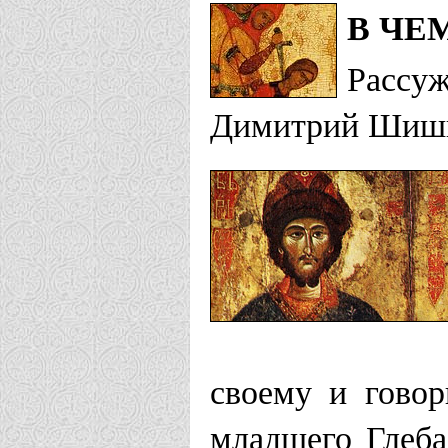
В ЧЕ
Запорожская е
Рассу
Храм в чес
Димитрий Шишк
Изюмская епа
Борисо-Гле
Казанская епа
Благовещенс
своему и говор
Храм благов
младшего Глеба