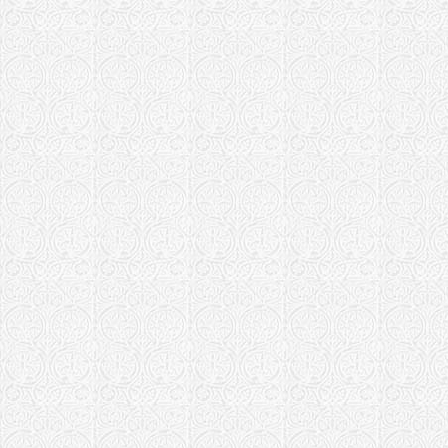
Богоявленс
Никольский
Отрадненская 
Храм Борис
Пермская епар
Храм Борис
Песоченская е