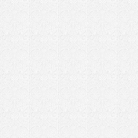
Храм Казан
Торопец
Ростовская еп
Храм в чест
Глеба г. Ро
Рыбинская еп
Борисоглеб