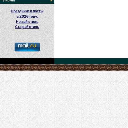
Иконы
Праздники и посты
2026
в
году.
Новый стиль
Старый стиль