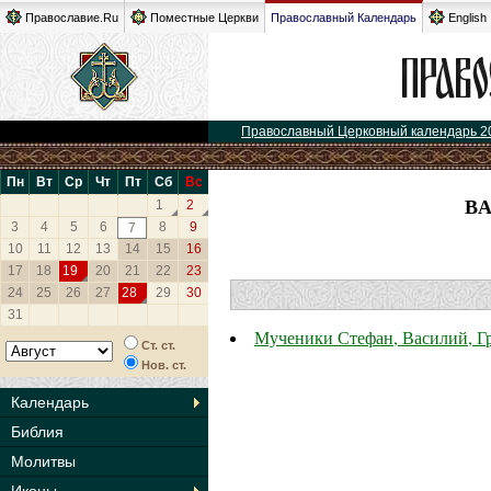
Православие.Ru
Поместные Церкви
Православный Календарь
English
Православный Церковный календарь 2
Пн
Вт
Ср
Чт
Пт
Сб
Вс
В
1
2
3
4
5
6
8
9
7
10
11
12
13
14
15
16
17
18
19
20
21
22
23
24
25
26
27
28
29
30
31
Мученики Стефан, Василий, Гр
Ст. ст.
Нов. ст.
Календарь
Библия
Молитвы