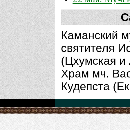
С
Каманский м
святителя И
(Цхумская и
Храм мч. Ва
Кудепста (Е