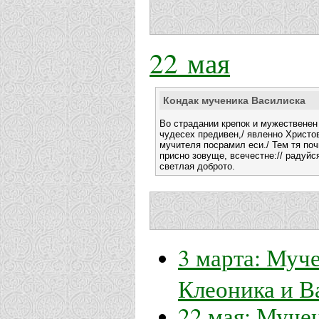
22 мая
Кондак мученика Василиска
Во страдании крепок и мужественен 
чудесех предивен,/ явленно Христо
мучителя посрамил еси./ Тем тя поч
присно зовуще, всечестне:// радуйс
светлая доброто.
3 марта: Муч
Клеоника и В
22 мая: Муче