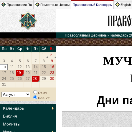
Православие.Ru
Поместные Церкви
Православный Календарь
English
Православный Церковный календарь 2
Пн
Вт
Ср
Чт
Пт
Сб
Вс
МУЧ
1
2
3
4
5
6
7
8
9
11
12
13
14
15
16
10
17
18
19
20
21
22
23
24
25
26
27
28
29
30
31
Ст. ст.
Дни п
Нов. ст.
Календарь
Библия
Молитвы