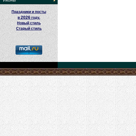
Иконы
Праздники и посты
2026
в
году.
Новый стиль
Старый стиль