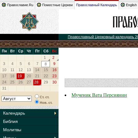
Православие.Ru
Поместные Церкви
Православный Календарь
English
Православный Церковный календарь 2
Пн
Вт
Ср
Чт
Пт
Сб
Вс
1
2
3
4
5
6
7
9
8
10
11
12
13
14
15
16
17
18
19
20
21
22
23
24
25
26
27
28
29
30
31
Мученик Вата Персиянин
Ст. ст.
Нов. ст.
Календарь
Библия
Молитвы