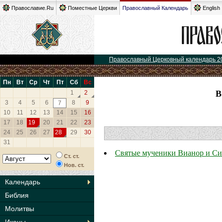
Православие.Ru
Поместные Церкви
Православный Календарь
English
Православный Церковный календарь 2
Пн
Вт
Ср
Чт
Пт
Сб
Вс
1
2
3
4
5
6
8
9
7
10
11
12
13
14
15
16
17
18
19
20
21
22
23
24
25
26
27
28
29
30
31
Святые мученики Вианор и Си
Ст. ст.
Нов. ст.
Календарь
Библия
Молитвы