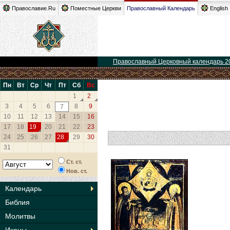
Православие.Ru
Поместные Церкви
Православный Календарь
English
Православный Церковный календарь 2
Пн
Вт
Ср
Чт
Пт
Сб
Вс
1
2
3
4
5
6
8
9
7
10
11
12
13
14
15
16
17
18
19
20
21
22
23
24
25
26
27
28
29
30
31
Ст. ст.
Нов. ст.
Календарь
Библия
Молитвы