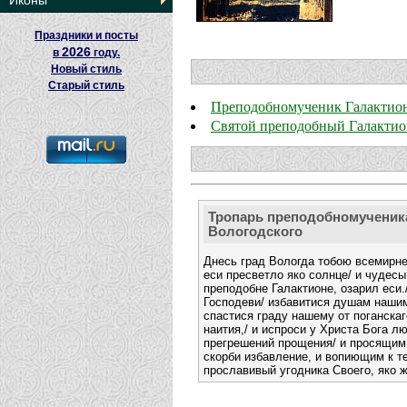
Иконы
Праздники и посты
2026
в
году.
Новый стиль
Старый стиль
Преподобномученик Галактио
Святой преподобный Галактио
Тропарь преподобномученик
Вологодского
Днесь град Вологда тобою всемирне
еси пресветло яко солнце/ и чудесы
преподобне Галактионе, озарил еси.
Господеви/ избавитися душам нашим
спастися граду нашему от поганскаг
наития,/ и испроси у Христа Бога л
прегрешений прощения/ и просящим
скорби избавление, и вопиющим к те
прославивый угодника Своего, яко ж