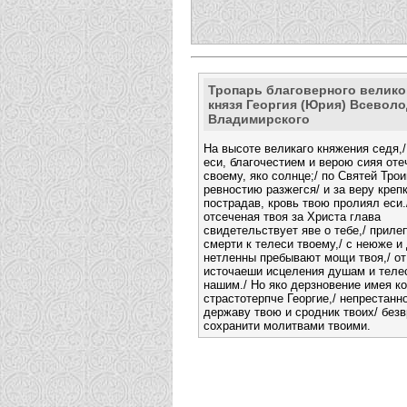
Тропарь благоверного велико
князя Георгия (Юрия) Всевол
Владимирского
На высоте великаго княжения седя,/
еси, благочестием и верою сияя оте
своему, яко солнце;/ по Святей Тро
ревностию разжегся/ и за веру креп
пострадав, кровь твою пролиял еси.
отсеченая твоя за Христа глава
свидетельствует яве о тебе,/ приле
смерти к телеси твоему,/ с неюже и
нетленны пребывают мощи твоя,/ от
источаеши исцеления душам и теле
нашим./ Но яко дерзновение имея ко
страстотерпче Георгие,/ непрестанн
державу твою и сродник твоих/ без
сохранити молитвами твоими.