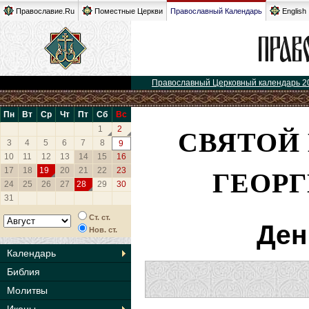
Православие.Ru
Поместные Церкви
Православный Календарь
English
Православный Церковный календарь 2
Пн
Вт
Ср
Чт
Пт
Сб
Вс
СВЯТОЙ
1
2
3
4
5
6
7
8
9
10
11
12
13
14
15
16
ГЕОР
17
18
19
20
21
22
23
24
25
26
27
28
29
30
31
Ст. ст.
Ден
Нов. ст.
Календарь
Библия
Молитвы