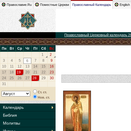
Православие.Ru
Поместные Церкви
Православный Календарь
English
Православный Церковный календарь 2
Пн
Вт
Ср
Чт
Пт
Сб
Вс
1
2
3
4
5
7
8
9
6
10
11
12
13
14
15
16
17
18
19
20
21
22
23
24
25
26
27
28
29
30
31
Ст. ст.
Нов. ст.
Календарь
Библия
Молитвы