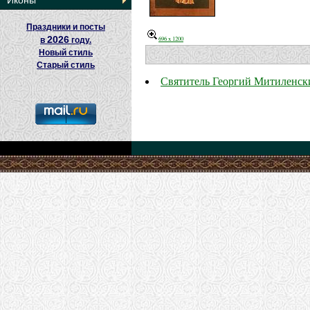
Иконы
Праздники и посты
2026
696 x 1200
в
году.
Новый стиль
Старый стиль
Святитель Георгий Митиленск