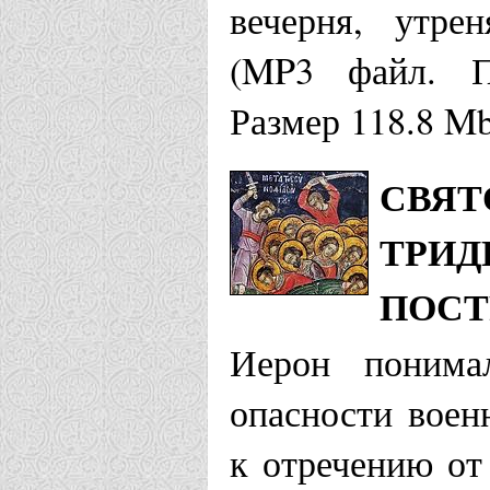
вечерня, утре
(MP3 файл. Пр
Размер 118.8 M
СВЯТ
ТРИД
ПОСТ
Иерон понима
опасности воен
к отречению от