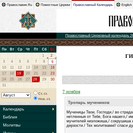
Православие.Ru
Поместные Церкви
Православный Календарь
English
Православный Церковный календарь 2
Пн
Вт
Ср
Чт
Пт
Сб
Вс
Г
1
2
3
4
5
6
7
8
9
10
11
12
13
14
15
16
17
18
19
20
21
22
23
24
25
26
27
28
29
30
31
7 ноября
Ст. ст.
Нов. ст.
Тропарь мучеников
Календарь
Мученицы Твои, Господи,/ во страд
нетленныя от Тебе, Бога нашего,/ и
Библия
мучителей низложиша,/ сокрушиша
Молитвы
дерзости./ Тех молитвами// спаси д