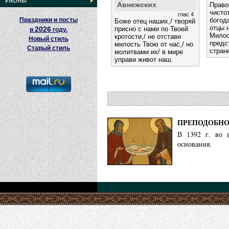
Иконы
Авнежских
Право
чисто
глас 4
Праздники и посты
богод
Боже отец наших,/ творяй
отцы 
2026
присно с нами по Твоей
в
году.
Милос
кротости,/ не отстави
Новый стиль
предс
милость Твою от нас,/ но
Старый стиль
стран
молитвами их/ в мире
управи живот наш.
ПРЕПОДОБНО
В 1392 г. во в
основания.