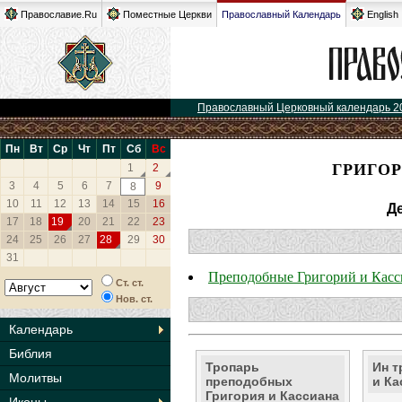
Православие.Ru
Поместные Церкви
Православный Календарь
English
Православный Церковный календарь 2
Пн
Вт
Ср
Чт
Пт
Сб
Вс
ГРИГО
1
2
3
4
5
6
7
9
8
10
11
12
13
14
15
16
Д
17
18
19
20
21
22
23
24
25
26
27
28
29
30
31
Преподобные Григорий и Кас
Ст. ст.
Нов. ст.
Календарь
Библия
Тропарь
Ин т
Молитвы
преподобных
и Ка
Григория и Кассиана