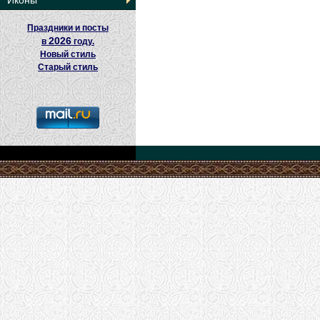
Иконы
Праздники и посты
2026
в
году.
Новый стиль
Старый стиль