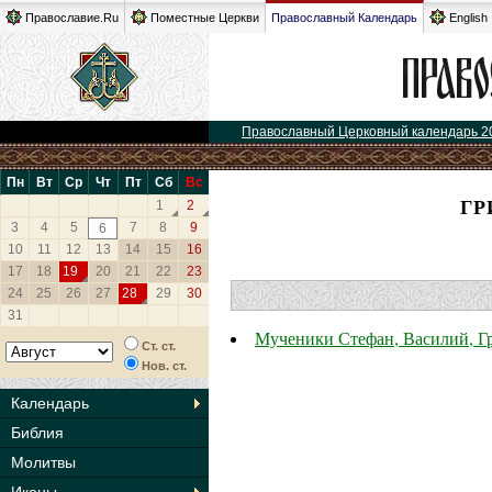
Православие.Ru
Поместные Церкви
Православный Календарь
English
Православный Церковный календарь 2
Пн
Вт
Ср
Чт
Пт
Сб
Вс
ГР
1
2
3
4
5
7
8
9
6
10
11
12
13
14
15
16
17
18
19
20
21
22
23
24
25
26
27
28
29
30
31
Мученики Стефан, Василий, Гр
Ст. ст.
Нов. ст.
Календарь
Библия
Молитвы