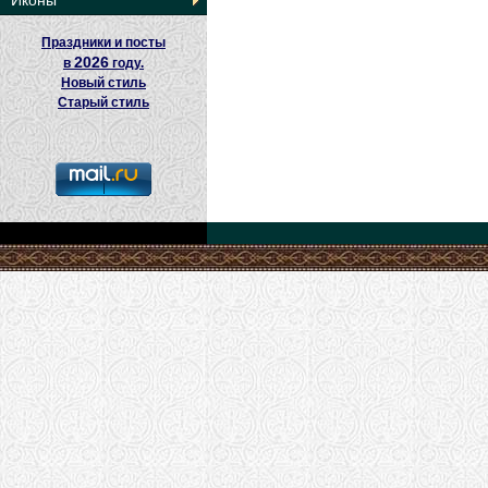
Иконы
Праздники и посты
2026
в
году.
Новый стиль
Старый стиль