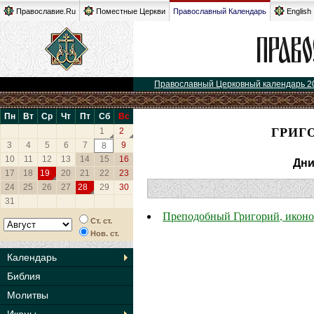
Православие.Ru
Поместные Церкви
Православный Календарь
English
Православный Церковный календарь 2
Пн
Вт
Ср
Чт
Пт
Сб
Вс
ГРИГ
1
2
3
4
5
6
7
9
8
10
11
12
13
14
15
16
Дни
17
18
19
20
21
22
23
24
25
26
27
28
29
30
31
Преподобный Григорий, иконо
Ст. ст.
Нов. ст.
Календарь
Библия
Молитвы