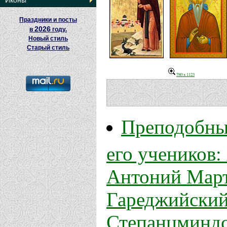
Иконы
Праздники и посты
2026
в
году.
Новый стиль
Старый стиль
780 x 1123
Преподобны
его учеников:
Антоний Март
Гареджийский
Степанцминдс