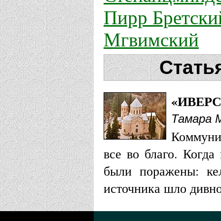
Пирр Бретски
Мгвимский
Стать
«ИВЕР
Тамара 
Коммуни
все во благо. Когда
были поражены: кел
источника шло дивно