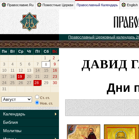
Православие.Ru
Поместные Церкви
Православный Календарь
English
Православный Церковный календарь 2
Пн
Вт
Ср
Чт
Пт
Сб
Вс
ДАВИД 
1
2
3
4
5
6
7
9
8
10
11
12
13
14
15
16
17
18
19
20
21
22
23
24
25
26
27
28
29
30
Дни 
31
Ст. ст.
Нов. ст.
Календарь
Библия
Молитвы