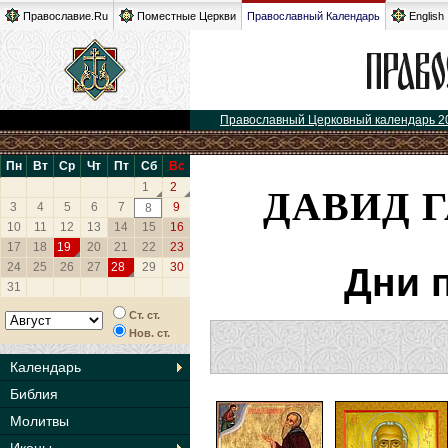
Православие.Ru
Поместные Церкви
Православный Календарь
English
Православный Церковный календарь 2
Пн
Вт
Ср
Чт
Пт
Сб
Вс
ДАВИД 
1
2
3
4
5
6
7
9
8
10
11
12
13
14
15
16
17
18
19
20
21
22
23
24
25
26
27
28
29
30
Дни 
31
Ст. ст.
Нов. ст.
Календарь
Библия
Молитвы