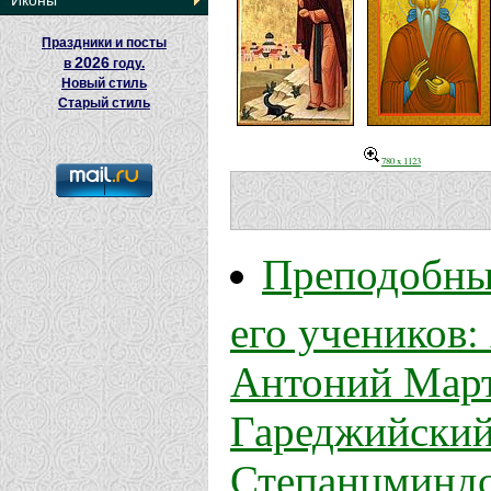
Иконы
Праздники и посты
2026
в
году.
Новый стиль
Старый стиль
780 x 1123
Преподобны
его учеников:
Антоний Март
Гареджийский
Степанцминдс