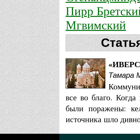
Пирр Бретски
Мгвимский
Стать
«ИВЕР
Тамара 
Коммуни
все во благо. Когда
были поражены: кел
источника шло дивно