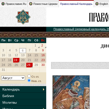
Православие.Ru
Поместные Церкви
Православный Календарь
English
Православный Церковный календарь 2
Пн
Вт
Ср
Чт
Пт
Сб
Вс
ДИ
1
2
3
4
5
7
8
9
6
10
11
12
13
14
15
16
17
18
19
20
21
22
23
24
25
26
27
28
29
30
31
Ст. ст.
Нов. ст.
Календарь
Библия
Молитвы