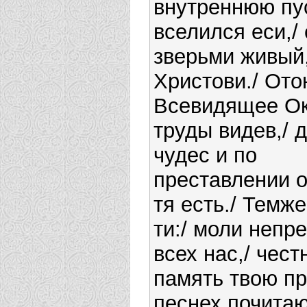
внутреннюю п
вселился еси,/ 
зверьми живый,
Христови./ Ото
Всевидящее Ок
труды видев,/ 
чудес и по
преставлении о
тя есть./ Темж
ти:/ моли непр
всех нас,/ чес
память твою пр
песнех почита