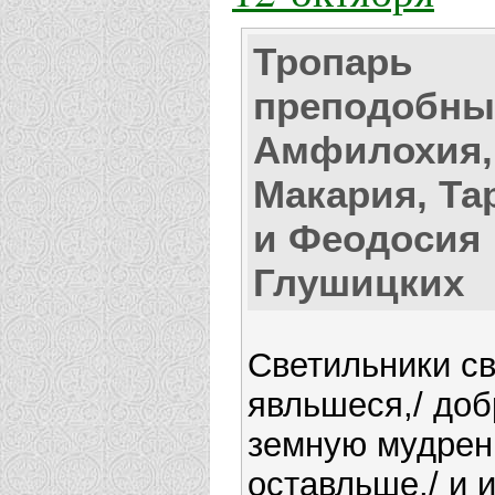
Тропарь
преподобны
Амфилохия,
Макария, Та
и Феодосия
Глушицких
Светильники с
явльшеся,/ доб
земную мудрен
оставльше,/ и 