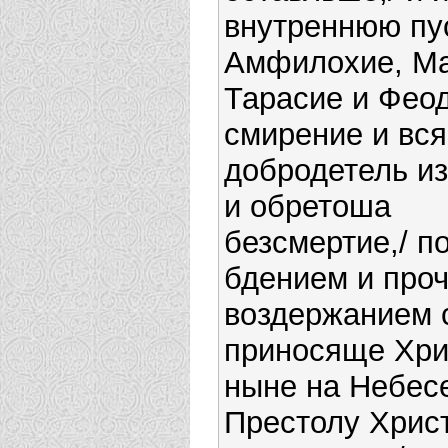
внутреннюю пу
Амфилохие, Ма
Тарасие и Феод
смирение и вс
добродетель из
и обретоша
безсмертие,/ п
бдением и про
воздержанием 
приносяще Хрис
ныне на Небес
Престолу Хрис