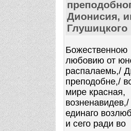
преподобно
Дионисия, и
Глушицкого
Божественною
любовию от юн
распалаемь,/ 
преподобне,/ в
мире красная,
возненавидев,/
единаго возлюб
и сего ради во