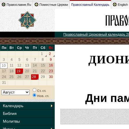
Православие.Ru
Поместные Церкви
Православный Календарь
English
Православный Церковный календарь 2
Пн
Вт
Ср
Чт
Пт
Сб
Вс
ДИОН
1
2
3
4
5
6
7
8
9
11
12
13
14
15
16
10
17
18
19
20
21
22
23
24
25
26
27
28
29
30
31
Ст. ст.
Дни па
Нов. ст.
Календарь
Библия
Молитвы