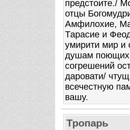
предстоите./ М
отцы Богомудр
Амфилохие, Ма
Тарасие и Феод
умирити мир и 
душам поющих 
согрешений ос
даровати/ чту
всечестную па
вашу.
Тропарь