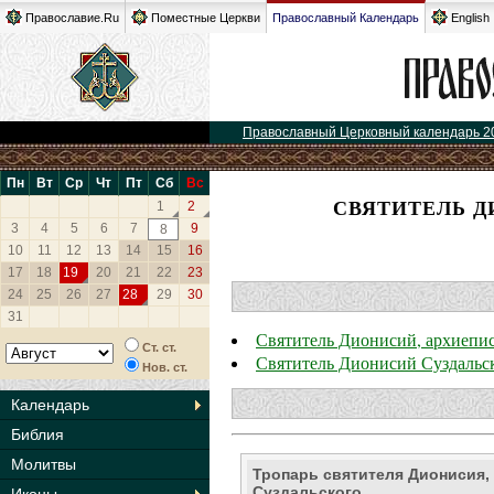
Православие.Ru
Поместные Церкви
Православный Календарь
English
Православный Церковный календарь 2
Пн
Вт
Ср
Чт
Пт
Сб
Вс
СВЯТИТЕЛЬ Д
1
2
3
4
5
6
7
9
8
10
11
12
13
14
15
16
17
18
19
20
21
22
23
24
25
26
27
28
29
30
31
Святитель Дионисий, архиепи
Ст. ст.
Святитель Дионисий Суздальс
Нов. ст.
Календарь
Библия
Молитвы
Тропарь святителя Дионисия,
Суздальского