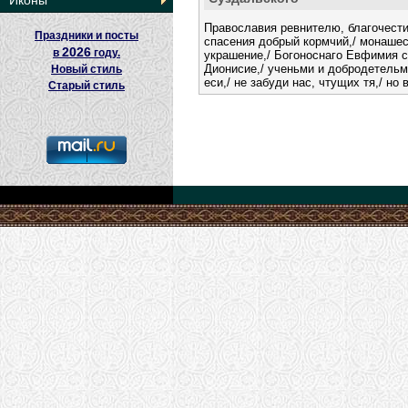
Иконы
Православия ревнителю, благочест
Праздники и посты
спасения добрый кормчий,/ монаше
2026
в
году.
украшение,/ Богоноснаго Евфимия 
Дионисие,/ ученьми и добродетельм
Новый стиль
еси,/ не забуди нас, чтущих тя,/ но
Старый стиль