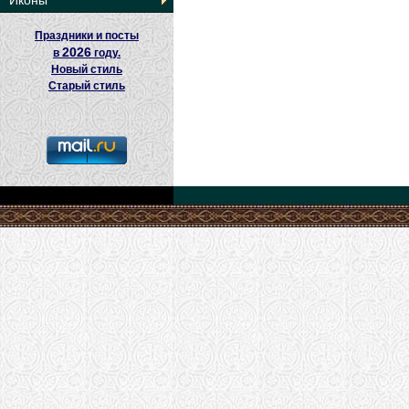
Иконы
Праздники и посты
2026
в
году.
Новый стиль
Старый стиль