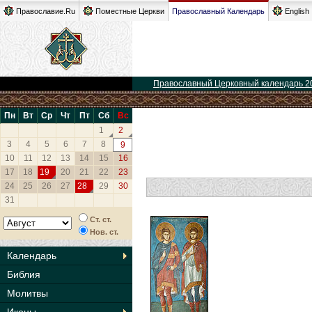
Православие.Ru
Поместные Церкви
Православный Календарь
English
Православный Церковный календарь 2
Пн
Вт
Ср
Чт
Пт
Сб
Вс
1
2
3
4
5
6
7
8
9
10
11
12
13
14
15
16
17
18
19
20
21
22
23
24
25
26
27
28
29
30
31
Ст. ст.
Нов. ст.
Календарь
Библия
Молитвы