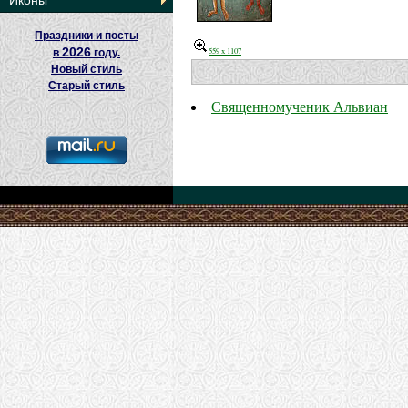
Иконы
Праздники и посты
2026
559 x 1107
в
году.
Новый стиль
Старый стиль
Священномученик Альвиан