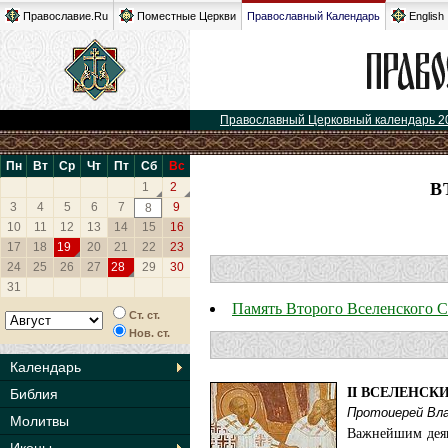
Православие.Ru
Поместные Церкви
Православный Календарь
English
Православный Церковный календарь 2
Пн
Вт
Ср
Чт
Пт
Сб
Вс
В
1
2
3
4
5
6
7
9
8
10
11
12
13
14
15
16
17
18
19
20
21
22
23
24
25
26
27
28
29
30
31
Память Второго Вселенского 
Ст. ст.
Нов. ст.
Календарь
II ВСЕЛЕНСК
Библия
Протоиерей Вл
Молитвы
Важнейшим деян