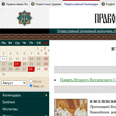
Православие.Ru
Поместные Церкви
Православный Календарь
English
Православный Церковный календарь 2
Пн
Вт
Ср
Чт
Пт
Сб
Вс
В
1
2
3
4
5
6
7
8
9
11
12
13
14
15
16
10
17
18
19
20
21
22
23
24
25
26
27
28
29
30
31
Память Второго Вселенского 
Ст. ст.
Нов. ст.
Календарь
II ВСЕЛЕНСК
Библия
Протоиерей Вл
Молитвы
Важнейшим деян