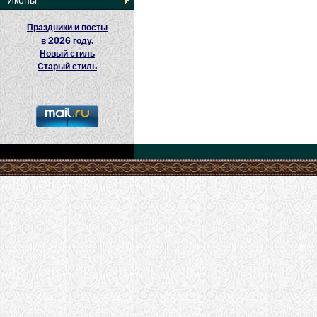
Иконы
Праздники и посты
2026
в
году.
Новый стиль
Старый стиль