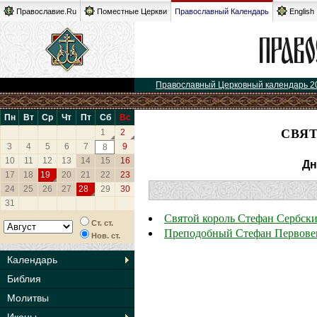
Православие.Ru
Поместные Церкви
Православный Календарь
English
Православный Церковный календарь 2
Пн
Вт
Ср
Чт
Пт
Сб
Вс
СВЯ
1
2
3
4
5
6
7
9
8
10
11
12
13
14
15
16
Дн
17
18
19
20
21
22
23
24
25
26
27
28
29
30
31
Святой король Стефан Сербск
Ст. ст.
Преподобный Стефан Первов
Нов. ст.
Календарь
Библия
Молитвы