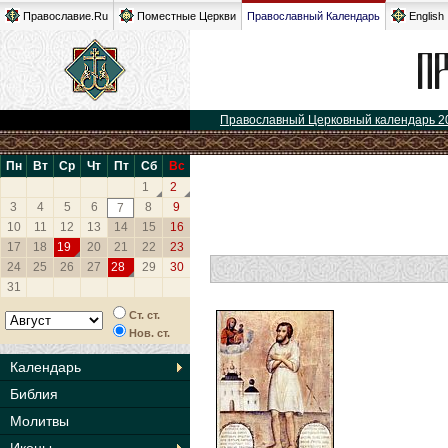
Православие.Ru
Поместные Церкви
Православный Календарь
English
Православный Церковный календарь 2
Пн
Вт
Ср
Чт
Пт
Сб
Вс
1
2
3
4
5
6
8
9
7
10
11
12
13
14
15
16
17
18
19
20
21
22
23
24
25
26
27
28
29
30
31
Ст. ст.
Нов. ст.
Календарь
Библия
Молитвы