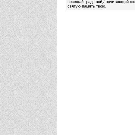
посещай град твой,/ почитающий л
святую память твою.