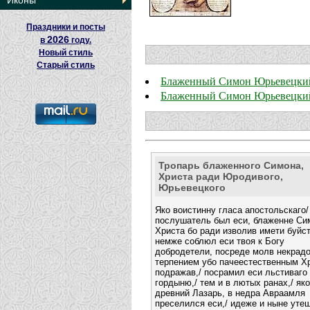
Иконы
Праздники и посты
2026
в
году.
Новый стиль
Старый стиль
Блаженный Симон Юрьевецки
Блаженный Симон Юрьевецки
Тропарь блаженного Симона,
Христа ради Юродивого,
Юрьевецкого
Яко воистинну гласа апостольскаго/
послушатель был еси, блаженне Си
Христа бо ради изволив имети буйст
немже соблюл еси твоя к Богу
добродетели, посреде молв некрадо
терпением убо пачеестественным Х
подражав,/ посрамил еси льстиваго
гордыню,/ тем и в лютых ранах,/ як
древний Лазарь, в недра Авраамля
преселился еси,/ идеже и ныне уте