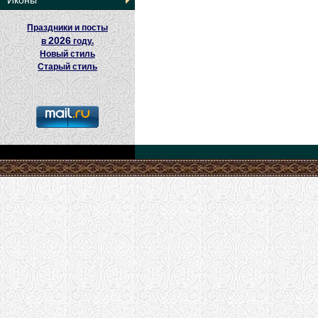
Иконы
Праздники и посты
2026
в
году.
Новый стиль
Старый стиль