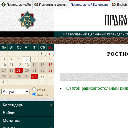
Православие.Ru
Поместные Церкви
Православный Календарь
English
Православный Церковный календарь 2
Пн
Вт
Ср
Чт
Пт
Сб
Вс
РОСТИ
1
2
3
4
5
7
8
9
6
10
11
12
13
14
15
16
17
18
19
20
21
22
23
24
25
26
27
28
29
30
31
Святой равноапостольный кня
Ст. ст.
Нов. ст.
Календарь
Библия
Молитвы