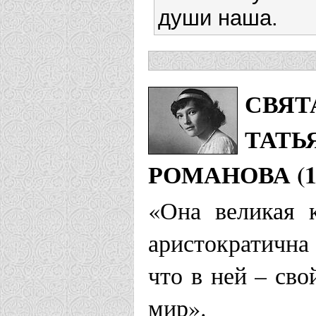
души наша.
СВЯТ
ТАТЬ
РОМАНОВА (18
«Она великая 
аристократична 
что в ней – св
мир».