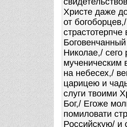
свидетельствов
Христе даже д
от богоборцев,/
страстотерпче 
Боговенчанный
Николае,/ сего
мученическим 
на небесех,/ ве
царицею и чад
слуги твоими Х
Бог,/ Егоже мол
помиловати ст
Российскую/ и 