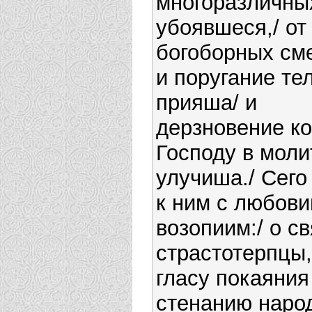
многоразличны
убоявшеся,/ от
богоборных см
и поругание те
прияша/ и
дерзновение ко
Господу в моли
улучиша./ Сего
к ним с любов
возопиим:/ о с
страстотерпцы,
гласу покаяния
стенанию наро