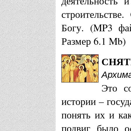
деятельность и
строительстве.
Богу. (MP3 фа
Размер 6.1 Mb)
СНЯТ
Архима
Это с
истории – госуд
понять их и ка
подвиг было о