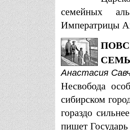
семейных аль
Императрицы Ан
ПОВС
СЕМЬ
Анастасия Сав
Несвобода осо
сибирском город
гораздо сильне
пишет Государь 