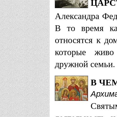
ЦАРС
Александра Фед
В то время ка
относятся к до
которые живо
дружной семьи.
В ЧЕ
Архима
Святы