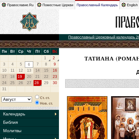
Православие.Ru
Поместные Церкви
Православный Календарь
English
Православный Церковный календарь 2
Пн
Вт
Ср
Чт
Пт
Сб
Вс
ТАТИАНА (РОМА
1
2
3
4
5
7
8
9
6
10
11
12
13
14
15
16
Д
17
18
19
20
21
22
23
24
25
26
27
28
29
30
31
Ст. ст.
Нов. ст.
Календарь
Библия
Молитвы