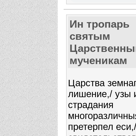
Ин тропарь
святым
Царственн
мученикам
Царства земна
лишение,/ узы 
страдания
многоразличныя
претерпел еси,