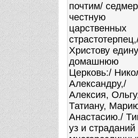
почтим/ седме
честную
царственных
страстотерпец,
Христову един
домашнюю
Церковь:/ Нико
Александру,/
Алексия, Ольгу
Татиану, Марию
Анастасию./ Ти
уз и страданий