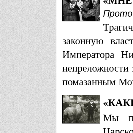
Прото
Траги
законную влас
Императора Ни
непреложности 
помазанным Мои
«КАК
Мы пр
Царск