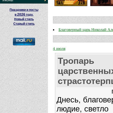
Иконы
Праздники и посты
2026
в
году.
Новый стиль
Старый стиль
Благоверный царь Николай Але
4 июля
Тропарь
царственны
страстотерп
Днесь, благове
людие, светло