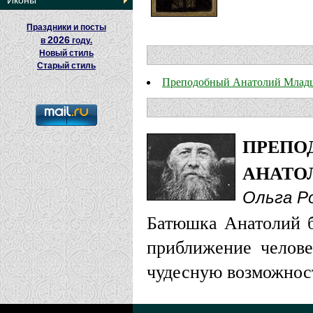
Иконы
Праздники и посты
2026
в
году.
Новый стиль
Старый стиль
Преподобный Анатолий Млад
ПРЕПО
АНАТО
Ольга Р
Батюшка Анатолий б
приближение челове
чудесную возможнос