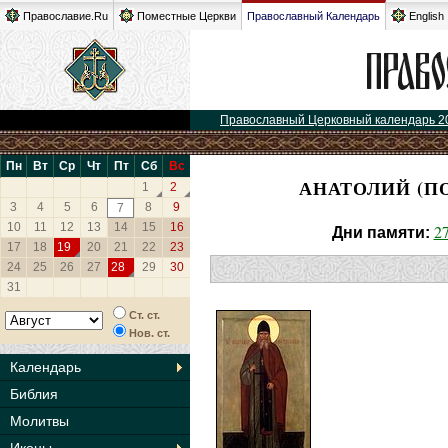
Православие.Ru
Поместные Церкви
Православный Календарь
English
Православный Церковный календарь 2
Пн
Вт
Ср
Чт
Пт
Сб
Вс
АНАТОЛИЙ (П
1
2
3
4
5
6
8
9
7
10
11
12
13
14
15
16
2
Дни памяти:
17
18
19
20
21
22
23
24
25
26
27
28
29
30
31
Ст. ст.
Нов. ст.
Календарь
Библия
Молитвы