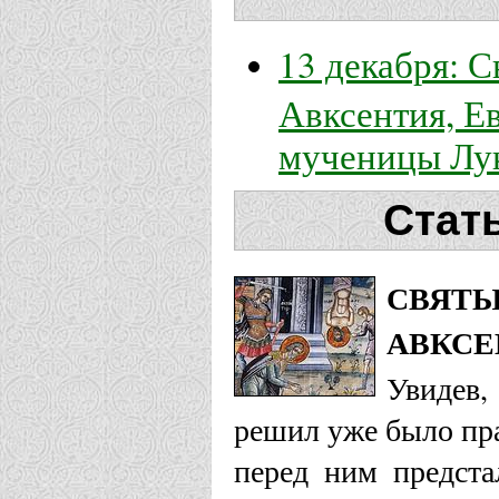
13 декабря: 
Авксентия, Е
мученицы Лу
Стат
СВЯТЫ
АВКСЕ
Увидев,
решил уже было пра
перед ним предста