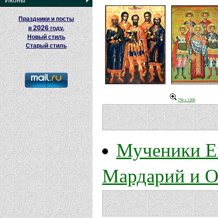
Иконы
Праздники и посты
2026
в
году.
Новый стиль
Старый стиль
756 x 1200
Мученики Ев
Мардарий и О