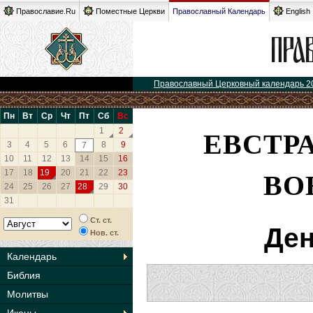
Православие.Ru
Поместные Церкви
Православный Календарь
English
Православный Церковный календарь 2
Пн
Вт
Ср
Чт
Пт
Сб
Вс
ЕВСТР
1
2
3
4
5
6
8
9
7
10
11
12
13
14
15
16
ВО
17
18
19
20
21
22
23
24
25
26
27
28
29
30
31
Ст. ст.
Ден
Нов. ст.
Календарь
Библия
Молитвы