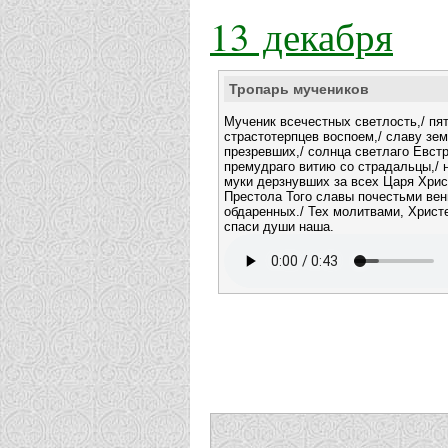
13 декабря
Тропарь мучеников
Мученик всечестных светлость,/ пя
страстотерпцев воспоем,/ славу зе
презревших,/ солнца светлаго Евстр
премудраго витию со страдальцы,/ н
муки дерзнувших за всех Царя Христ
Престола Того славы почестьми вен
обдаренных./ Тех молитвами, Христе
спаси души наша.