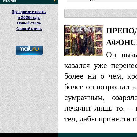
Иконы
Праздники и посты
2026
в
году.
Новый стиль
ПРЕПО
Старый стиль
АФОНС
Он вызы
казался уже перене
более ни о чем, кр
более он возрастал 
сумрачным, озарял
печалит лишь то, – 
тел, дабы принести и