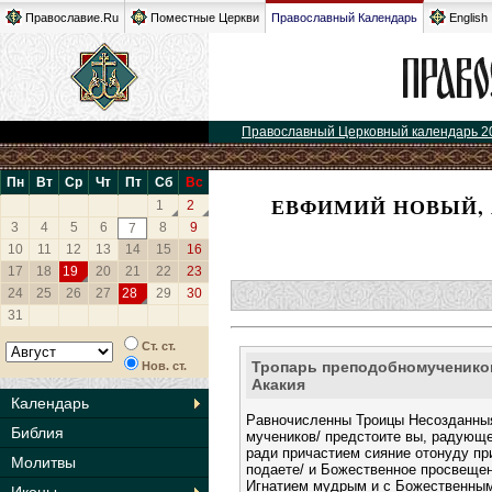
Православие.Ru
Поместные Церкви
Православный Календарь
English
Православный Церковный календарь 2
Пн
Вт
Ср
Чт
Пт
Сб
Вс
ЕВФИМИЙ НОВЫЙ, 
1
2
3
4
5
6
8
9
7
10
11
12
13
14
15
16
17
18
19
20
21
22
23
24
25
26
27
28
29
30
31
Ст. ст.
Тропарь преподобномученико
Нов. ст.
Акакия
Календарь
Равночисленны Троицы Несозданныя
Библия
мучеников/ предстоите вы, радующе
ради причастием сияние отонуду п
Молитвы
подаете/ и Божественное просвеще
Игнатием мудрым и с Божественным 