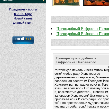
Иконы
Праздники и посты
2026
в
году.
Новый стиль
Старый стиль
Преподобный Евфросин Псков
Преподобный Евфросин Псковс
Тропарь преподобного
Евфросина Псковского
Житейскую печаль и всяк мятеж ми
сего/ любве ради Христовы со
дерзновением отвергл еси, блаженне
повеленная распятым Господем Ии
Христом/ вся исправил еси,/ и, Того
взем, во всем воли Его повинулся е
и, благочестив делатель, животным
заповедем Христовым/ благотрудно
прилежал еси./ И сего ради Бог про
тя/ и по преставлении чудеса показа
честнаго гроба твоя,/ Темже и неос