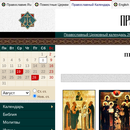
Православие.Ru
Поместные Церкви
Православный Календарь
English
Православный Церковный календарь 2
Пн
Вт
Ср
Чт
Пт
Сб
Вс
П
1
2
3
4
5
6
7
9
8
10
11
12
13
14
15
16
17
18
19
20
21
22
23
24
25
26
27
28
29
30
31
Ст. ст.
Нов. ст.
Календарь
Библия
Молитвы