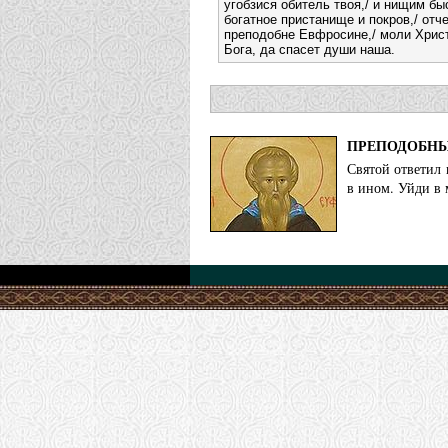
угобзися обитель твоя,/ и нищим бы
богатное пристанище и покров,/ отч
преподобне Евфросине,/ моли Хрис
Бога, да спасет души наша.
ПРЕПОДОБНЫ
Святой ответил 
в ином. Уйди в 