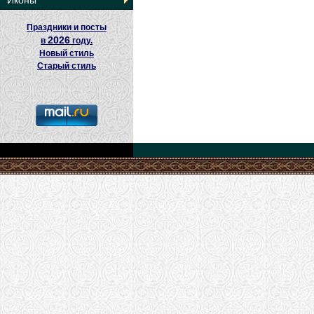
Иконы
Праздники и посты
2026
в
году.
Новый стиль
Старый стиль