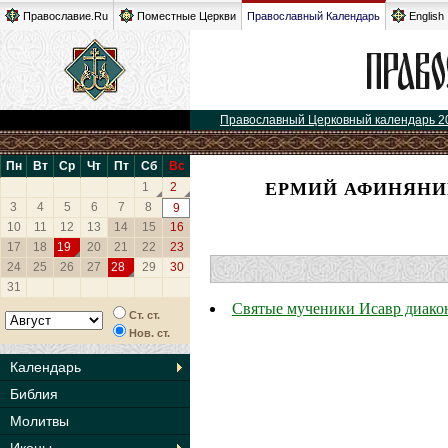
Православие.Ru
Поместные Церкви
Православный Календарь
English
Православный Церковный календарь 2
Пн
Вт
Ср
Чт
Пт
Сб
Вс
ЕРМИЙ АФИНЯНИН
1
2
3
4
5
6
7
8
9
10
11
12
13
14
15
16
17
18
19
20
21
22
23
24
25
26
27
28
29
30
31
Святые мученики Исавр диако
Ст. ст.
Нов. ст.
Календарь
Библия
Молитвы