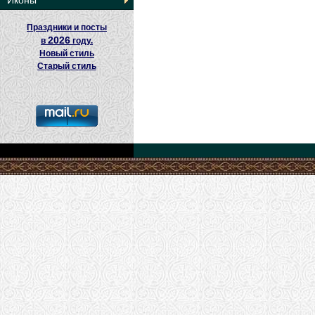
Иконы
Праздники и посты
2026
в
году.
Новый стиль
Старый стиль