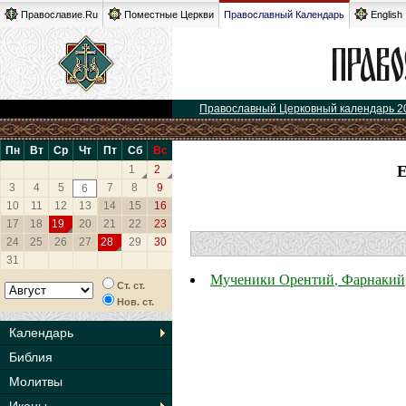
Православие.Ru
Поместные Церкви
Православный Календарь
English
Православный Церковный календарь 2
Пн
Вт
Ср
Чт
Пт
Сб
Вс
1
2
3
4
5
7
8
9
6
10
11
12
13
14
15
16
17
18
19
20
21
22
23
24
25
26
27
28
29
30
31
Мученики Орентий, Фарнакий,
Ст. ст.
Нов. ст.
Календарь
Библия
Молитвы