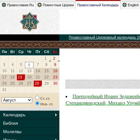
Православие.Ru
Поместные Церкви
Православный Календарь
English
Православный Церковный календарь 2
Пн
Вт
Ср
Чт
Пт
Сб
Вс
1
2
3
4
5
7
8
9
6
10
11
12
13
14
15
16
17
18
19
20
21
22
23
24
25
26
27
28
29
30
31
Преподобный Иоанн Зедазнийск
Ст. ст.
Степанцминдский, Михаил Улумб
Нов. ст.
Календарь
Библия
Молитвы