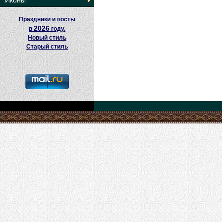
Иконы
Праздники и посты
2026
в
году.
Новый стиль
Старый стиль