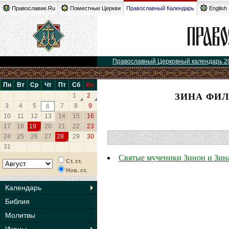
Православие.Ru
Поместные Церкви
Православный Календарь
English
Православный Церковный календарь 2
Пн
Вт
Ср
Чт
Пт
Сб
Вс
ЗИНА ФИЛ
1
2
3
4
5
7
8
9
6
10
11
12
13
14
15
16
17
18
19
20
21
22
23
24
25
26
27
28
29
30
31
Святые мученики Зинон и Зин
Ст. ст.
Нов. ст.
Календарь
Библия
Молитвы