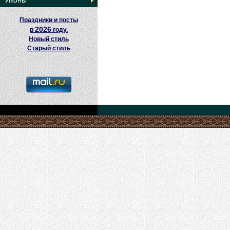
Иконы
Праздники и посты
2026
в
году.
Новый стиль
Старый стиль