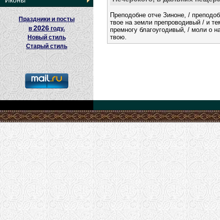
Иконы
Преподобне отче Зиноне, / преподоб
Праздники и посты
твое на земли препроводивый / и те
2026
в
году.
премногу благоугодивый, / моли о н
твою.
Новый стиль
Старый стиль