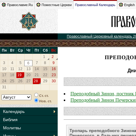
Православие.Ru
Поместные Церкви
Православный Календарь
English
Православный Церковный календарь 2
Пн
Вт
Ср
Чт
Пт
Сб
Вс
ПРЕПОДО
1
2
3
4
5
7
8
9
6
10
11
12
13
14
15
16
Дни
17
18
19
20
21
22
23
24
25
26
27
28
29
30
31
Преподобный Зинон, постник 
Ст. ст.
Преподобный Зинон Печерский
Нов. ст.
Календарь
Библия
Молитвы
Тропарь преподобного Зинона
Печерского, в Дальних пещер