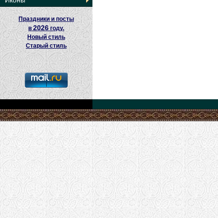
Иконы
Праздники и посты
2026
в
году.
Новый стиль
Старый стиль