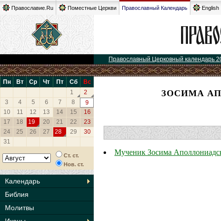
Православие.Ru
Поместные Церкви
Православный Календарь
English
Православный Церковный календарь 2
Пн
Вт
Ср
Чт
Пт
Сб
Вс
ЗОСИМА АП
1
2
3
4
5
6
7
8
9
10
11
12
13
14
15
16
17
18
19
20
21
22
23
24
25
26
27
28
29
30
31
Мученик Зосима Аполлониадс
Ст. ст.
Нов. ст.
Календарь
Библия
Молитвы