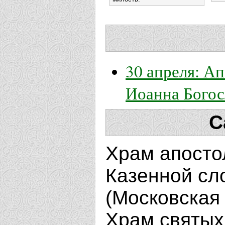
30 апреля: Ап
Иоанна Богос
С
Храм апосто
Казенной сло
(Московская 
Храм святых