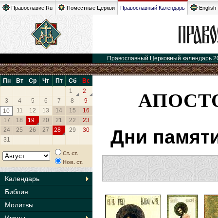
Православие.Ru
Поместные Церкви
Православный Календарь
English
Православный Церковный календарь 2
Пн
Вт
Ср
Чт
Пт
Сб
Вс
АПОСТО
1
2
3
4
5
6
7
8
9
11
12
13
14
15
16
10
17
18
19
20
21
22
23
24
25
26
27
28
29
30
Дни памяти
31
Ст. ст.
Нов. ст.
Календарь
Библия
Молитвы