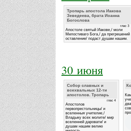
Тропарь апостола Иакова
Зеведеева, брата Иоанна
Богослова
глас 3
Апостоле святый Иакове,/ моли
Милостиваго Бога,/ да прегрешений
оставление/ подаст душам нашим.
30 июня
Собор славных и
К
всехвальных 12-ти
апостолов. Тропарь
Кам
уче
глас 4
два
Апостолов
сов
первопрестольницы/ и
пр
вселенныя учителие,/
Владыку всех молите/ мир
вселенней даровати/ и
душам нашим велию
милость.