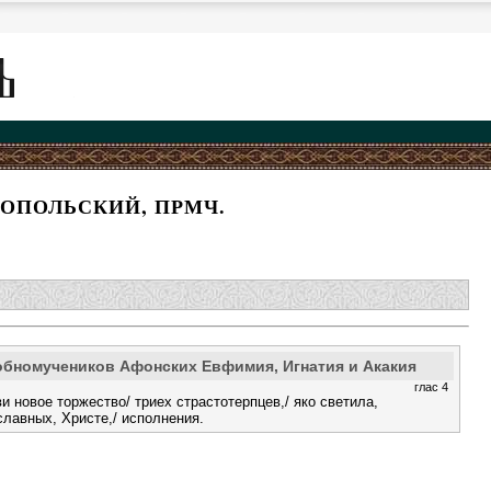
ОПОЛЬСКИЙ, ПРМЧ.
обномучеников Афонских Евфимия, Игнатия и Акакия
глас 4
и новое торжество/ триех страстотерпцев,/ яко светила,
лавных, Христе,/ исполнения.