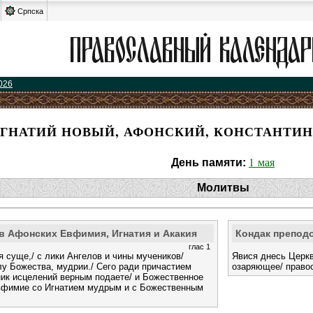
Српска
026
ГНАТИЙ НОВЫЙ, АФОНСКИЙ, КОНСТАНТИН
1 мая
День памяти:
Молитвы
 Афонских Евфимия, Игнатия и Акакия
Кондак препод
глас 1
суще,/ с лики Ангелов и чины мучеников/
Явися днесь Церкв
у Божества, мудрии./ Сего ради причастием
озаряющее/ правос
ик исцелений верным подаете/ и Божественное
вфимие со Игнатием мудрым и с Божественным