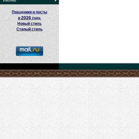
Иконы
Праздники и посты
2026
в
году.
Новый стиль
Старый стиль