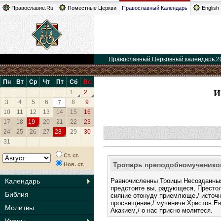
Православие.Ru
Поместные Церкви
Православный Календарь
English
Православный Церковный календарь 2
Пн
Вт
Ср
Чт
Пт
Сб
Вс
И
1
2
3
4
5
6
8
9
7
10
11
12
13
14
15
16
17
18
19
20
21
22
23
24
25
26
27
28
29
30
31
Ст. ст.
Тропарь преподобномучеников
Нов. ст.
Равночисленны Троицы Несозданныя 
Календарь
предстоите вы, радующеся, Престол
Библия
сияние отонуду приемлюще,/ источн
просвещение,/ мучениче Христов Е
Молитвы
Акакием,/ о нас присно молитеся.