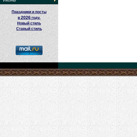
Иконы
Праздники и посты
2026
в
году.
Новый стиль
Старый стиль