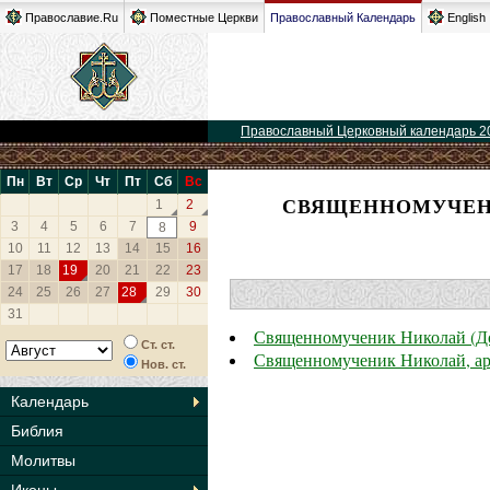
Православие.Ru
Поместные Церкви
Православный Календарь
English
Православный Церковный календарь 2
Пн
Вт
Ср
Чт
Пт
Сб
Вс
СВЯЩЕННОМУЧЕНИ
1
2
3
4
5
6
7
9
8
10
11
12
13
14
15
16
17
18
19
20
21
22
23
24
25
26
27
28
29
30
31
Священномученик Николай (До
Ст. ст.
Священномученик Николай, ар
Нов. ст.
Календарь
Библия
Молитвы