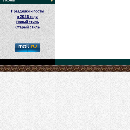
Иконы
Праздники и посты
2026
в
году.
Новый стиль
Старый стиль