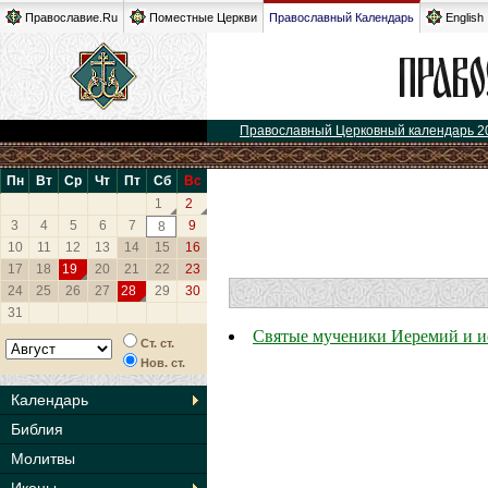
Православие.Ru
Поместные Церкви
Православный Календарь
English
Православный Церковный календарь 2
Пн
Вт
Ср
Чт
Пт
Сб
Вс
1
2
3
4
5
6
7
9
8
10
11
12
13
14
15
16
17
18
19
20
21
22
23
24
25
26
27
28
29
30
31
Святые мученики Иеремий и 
Ст. ст.
Нов. ст.
Календарь
Библия
Молитвы