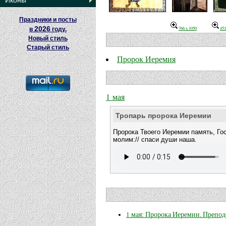
Иконы
Праздники и посты
2026
766 x 1050
451
в
году.
Новый стиль
Старый стиль
Пророк Иеремия
1 мая
Тропарь пророка Иеремии
Пророка Твоего Иеремии память, Го
молим:// спаси души наша.
1 мая: Пророка Иеремии. Препо