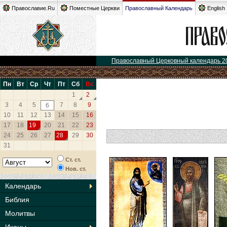
Православие.Ru
Поместные Церкви
Православный Календарь
English
Православный Церковный календарь 2
Пн
Вт
Ср
Чт
Пт
Сб
Вс
1
2
3
4
5
7
8
9
6
10
11
12
13
14
15
16
17
18
19
20
21
22
23
24
25
26
27
28
29
30
31
Ст. ст.
Нов. ст.
Календарь
Библия
Молитвы