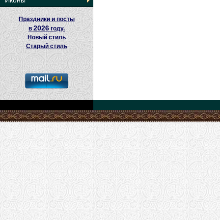
Иконы
Праздники и посты
2026
в
году.
Новый стиль
Старый стиль