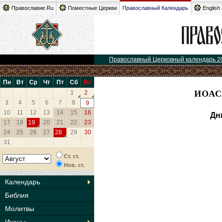
Православие.Ru
Поместные Церкви
Православный Календарь
English
Православный Церковный календарь 2
Пн
Вт
Ср
Чт
Пт
Сб
Вс
ИОАС
1
2
3
4
5
6
7
8
9
10
11
12
13
14
15
16
Дн
17
18
19
20
21
22
23
24
25
26
27
28
29
30
31
Ст. ст.
Нов. ст.
Календарь
Библия
Молитвы