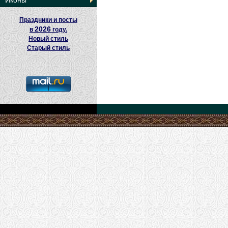
Иконы
Праздники и посты
2026
в
году.
Новый стиль
Старый стиль