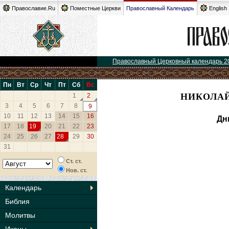
Православие.Ru
Поместные Церкви
Православный Календарь
English
Православный Церковный календарь 2
Пн
Вт
Ср
Чт
Пт
Сб
Вс
НИКОЛАЙ
1
2
3
4
5
6
7
8
9
10
11
12
13
14
15
16
Дн
17
18
19
20
21
22
23
24
25
26
27
28
29
30
31
Ст. ст.
Нов. ст.
Календарь
Библия
Молитвы