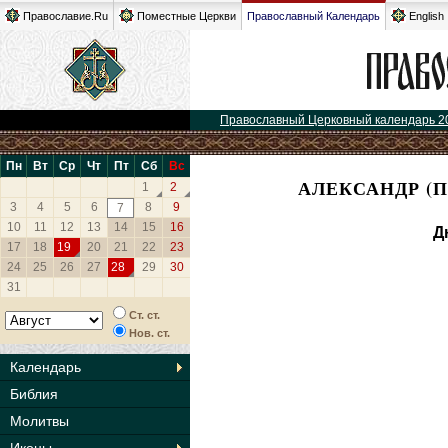
Православие.Ru
Поместные Церкви
Православный Календарь
English
Православный Церковный календарь 2
Пн
Вт
Ср
Чт
Пт
Сб
Вс
АЛЕКСАНДР (
1
2
3
4
5
6
8
9
7
10
11
12
13
14
15
16
Д
17
18
19
20
21
22
23
24
25
26
27
28
29
30
31
Ст. ст.
Нов. ст.
Календарь
Библия
Молитвы