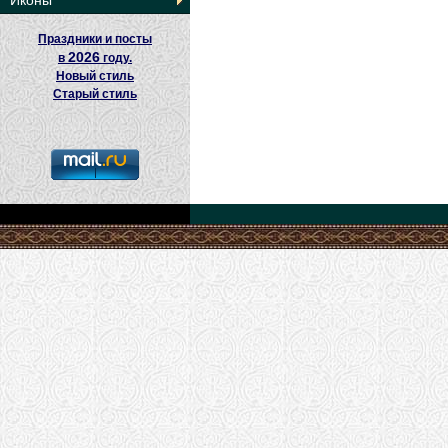
Иконы
Праздники и посты
2026
в
году.
Новый стиль
Старый стиль