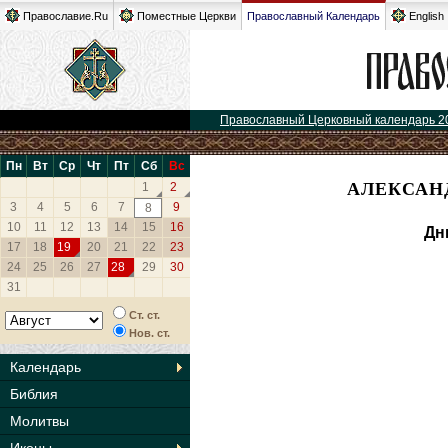
Православие.Ru
Поместные Церкви
Православный Календарь
English
Православный Церковный календарь 2
Пн
Вт
Ср
Чт
Пт
Сб
Вс
АЛЕКСАНД
1
2
3
4
5
6
7
9
8
10
11
12
13
14
15
16
Дн
17
18
19
20
21
22
23
24
25
26
27
28
29
30
31
Ст. ст.
Нов. ст.
Календарь
Библия
Молитвы