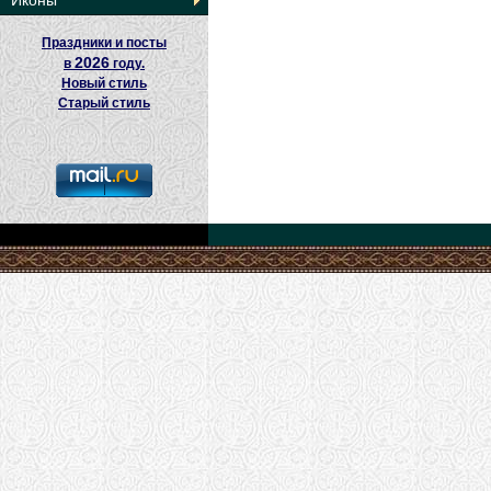
Иконы
Праздники и посты
2026
в
году.
Новый стиль
Старый стиль