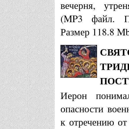
вечерня, утре
(MP3 файл. Пр
Размер 118.8 M
СВЯТ
ТРИД
ПОСТ
Иерон понима
опасности воен
к отречению от