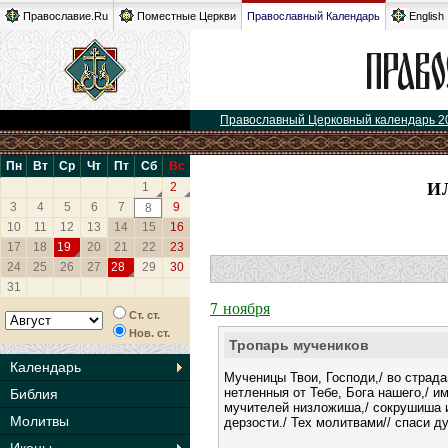
Православие.Ru
Поместные Церкви
Православный Календарь
English
Православный Церковный календарь 2
Пн
Вт
Ср
Чт
Пт
Сб
Вс
И
1
2
3
4
5
6
7
9
8
10
11
12
13
14
15
16
17
18
19
20
21
22
23
24
25
26
27
28
29
30
31
7 ноября
Ст. ст.
Нов. ст.
Тропарь мучеников
Календарь
Мученицы Твои, Господи,/ во страд
нетленныя от Тебе, Бога нашего,/ и
Библия
мучителей низложиша,/ сокрушиша
Молитвы
дерзости./ Тех молитвами// спаси д