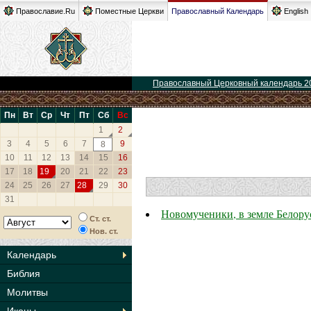
Православие.Ru
Поместные Церкви
Православный Календарь
English
Православный Церковный календарь 2
Пн
Вт
Ср
Чт
Пт
Сб
Вс
1
2
3
4
5
6
7
9
8
10
11
12
13
14
15
16
17
18
19
20
21
22
23
24
25
26
27
28
29
30
31
Новомученики, в земле Белор
Ст. ст.
Нов. ст.
Календарь
Библия
Молитвы