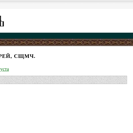
РЕЙ, СЩМЧ.
густа