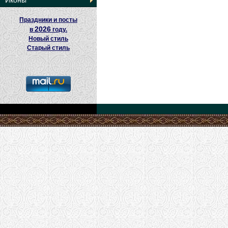
Иконы
Праздники и посты
2026
в
году.
Новый стиль
Старый стиль