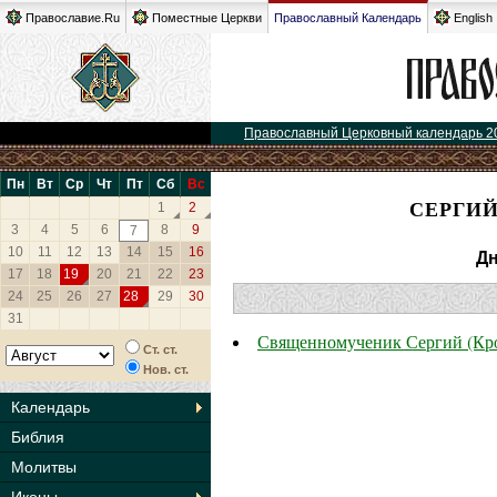
Православие.Ru
Поместные Церкви
Православный Календарь
English
Православный Церковный календарь 2
Пн
Вт
Ср
Чт
Пт
Сб
Вс
СЕРГИЙ
1
2
3
4
5
6
8
9
7
10
11
12
13
14
15
16
Дн
17
18
19
20
21
22
23
24
25
26
27
28
29
30
31
Священномученик Сергий (Кро
Ст. ст.
Нов. ст.
Календарь
Библия
Молитвы