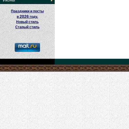
Иконы
Праздники и посты
2026
в
году.
Новый стиль
Старый стиль