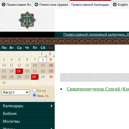
Православие.Ru
Поместные Церкви
Православный Календарь
English
Православный Церковный календарь 2
Пн
Вт
Ср
Чт
Пт
Сб
Вс
1
2
3
4
5
6
7
9
8
10
11
12
13
14
15
16
17
18
19
20
21
22
23
24
25
26
27
28
29
30
31
Священномученик Сергий (Кро
Ст. ст.
Нов. ст.
Календарь
Библия
Молитвы