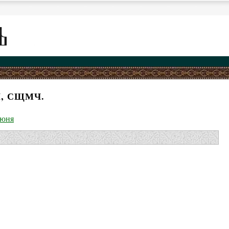
Й, СЩМЧ.
июня