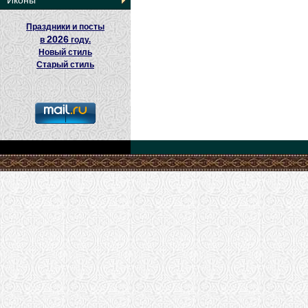
Иконы
Праздники и посты
2026
в
году.
Новый стиль
Старый стиль